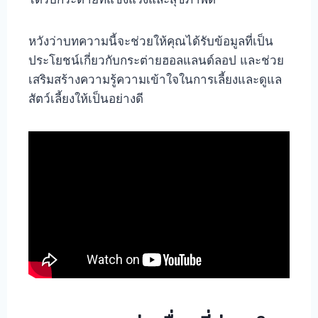
หวังว่าบทความนี้จะช่วยให้คุณได้รับข้อมูลที่เป็น
ประโยชน์เกี่ยวกับกระต่ายฮอลแลนด์ลอป และช่วย
เสริมสร้างความรู้ความเข้าใจในการเลี้ยงและดูแล
สัตว์เลี้ยงให้เป็นอย่างดี