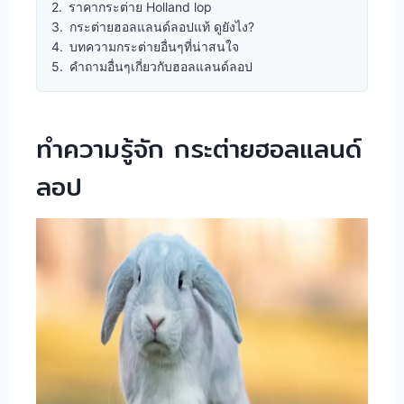
ราคากระต่าย Holland lop
กระต่ายฮอลแลนด์ลอปแท้ ดูยังไง?
บทความกระต่ายอื่นๆที่น่าสนใจ
คำถามอื่นๆเกี่ยวกับฮอลแลนด์ลอป
ทำความรู้จัก กระต่ายฮอลแลนด์
ลอป