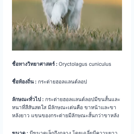
ชื่อทางวิทยาศาสตร์ :
Oryctolagus cuniculus
ชื่อท้องถิ่น :
กระต่ายฮอลแลนด์ลอป
ลักษณะทั่วไป :
กระต่ายฮอลแลนด์ลอปมีขนสั้นและ
หนาที่สีสันสดใส มีลักษณะเด่นคือ ขาหน้าและขา
หลังยาว แขนของกระต่ายมีลักษณะสั้นกว่าขาหลัง
ขนาด :
มีขนาดเล็กถึงกลาง โดยเฉลี่ยมีความยาว