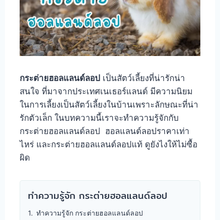
กระต่ายฮอลแลนด์ลอป
เป็นสัตว์เลี้ยงที่น่ารักน่า
สนใจ ที่มาจากประเทศเนเธอร์แลนด์ มีความนิยม
ในการเลี้ยงเป็นสัตว์เลี้ยงในบ้านเพราะลักษณะที่น่า
รักตัวเล็ก ในบทความนี้เราจะทำความรู้จักกับ
กระต่ายฮอลแลนด์ลอป ฮอลแลนด์ลอปราคาเท่า
ไหร่ และกระต่ายฮอลแลนด์ลอปแท้ ดูยังไงให้ไม่ซื้อ
ผิด
ทำความรู้จัก กระต่ายฮอลแลนด์ลอป
ทำความรู้จัก กระต่ายฮอลแลนด์ลอป