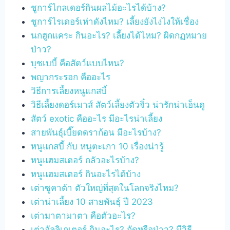
ชูการ์ไกลเดอร์กินผลไม้อะไรได้บ้าง?
ชูการ์ไรเดอร์เห่าดังไหม? เลี้ยงยังไงไงให้เชื่อง
นกฮูกแคระ กินอะไร? เลี้ยงได้ไหม? ผิดกฏหมาย
ป่าว?
บุชเบบี้ คือสัตว์แบบไหน?
พญากระรอก คืออะไร
วิธีการเลี้ยงหนูแกสบี้
วิธีเลี้ยงดอร์เมาส์ สัตว์เลี้ยงตัวจิ๋ว น่ารักน่าเอ็นดู
สัตว์ exotic คืออะไร มีอะไรน่าเลี้ยง
สายพันธุ์เบี๊ยดดราก้อน มีอะไรบ้าง?
หนูแกสบี้ กับ หนูตะเภา 10 เรื่องน่ารู้
หนูแฮมสเตอร์ กลัวอะไรบ้าง?
หนูแฮมสเตอร์ กินอะไรได้บ้าง
เต่าซูคาต้า ตัวใหญ่ที่สุดในโลกจริงไหม?
เต่าน่าเลี้ยง 10 สายพันธุ์ ปี 2023
เต่ามาตามาตา คือตัวอะไร?
เต่าอัลลิเกเตอร์ กินอะไร? กัดหรือป่าว? มีวิธี