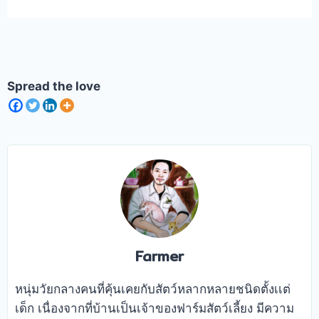
“Tapetum lucidum” เป็นเนื้อเยื่อชั้นถัดจาก
หลายคนเข้าใจว่ากระต่ายเป็นสัตว์ขี้เกียจคือ
จอประสาทตา ทำหน้าที่ในการสะท้อนแสง
กินกับนอนในตอนกลางวัน จริงๆแล้วกระต่าย
ช่วยเพิ่มประสิทธิภาพการมองเห็นในที่มืดได้ดี
เป็นสัตว์ที่ออกหากินตอนกลางคืนและนอนใน
ตอนกลางวันแต่ด้วยพฤติกรรมการนอนของ
กระต่ายไม่ตรงกับเวลานอนของคนเลยทำให้
Spread the love
เราเข้าใจผิดไปอย่างนั้น
Farmer
หนุ่มวัยกลางคนที่คุ้นเคยกับสัตว์หลากหลายชนิดตั้งเเต่
เด็ก เนื่องจากที่บ้านเป็นเจ้าของฟาร์มสัตว์เลี้ยง มีความ