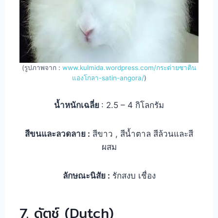
(รูปภาพจาก :
www.kulmida.wordpress.com/กระต่ายซาติน
แองโกลา-satin-angora/
)
น้ำหนักเฉลี่ย
: 2.5 – 4 กิโลกรัม
สีขนและลวดลาย :
สีขาว , สีน้ำตาล สีล้วนและสี
ผสม
ลักษณะนิสัย :
รักสงบ เชื่อง
7. ดัตช์ (Dutch)