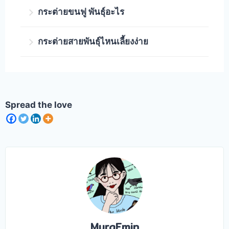
กระต่ายขนฟู พันธุ์อะไร
กระต่ายพันธุ์ ซาตินแองโกลา (Satin
กระต่ายสายพันธุ์ไหนเลี้ยงง่าย
Angora) มีขนนุ่มฟูและยาวมาก ๆ ขนาดของ
ลำตัว ขนาดใหญ่ น้ำหนักเมื่อโตเต็มที่
มินิลอป (Mini Lop) เป็นกระต่ายที่เกิดจาก
ประมาณ 2.4 – 3.8 กิโลกรัม
การผสมกันระหว่างหลายสายพันธุ์ มีตัว
ขนาดเล็กแต่ใหญ่กว่าสายพันธุ์ฮอลแลนด์ลอป
Spread the love
มีนิสัยเชื่อง เลี้ยงง่าย ชอบอยู่กับครอบครัว
และต้องการการดูแลเอาใจใส่ค่อนข้างมาก
MuraEmin