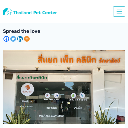
Skip
to
content
Spread the love