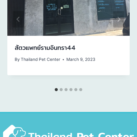
สัตวแพทย์รามอินทรา44
By
Thailand Pet Center
March 9, 2023