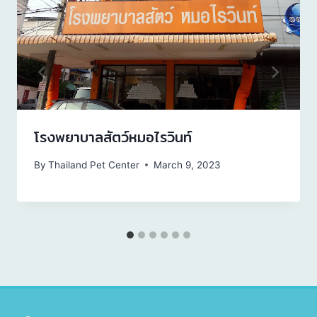
โรงพยาบาลสัตว์หมอไรวินท์
By
Thailand Pet Center
March 9, 2023