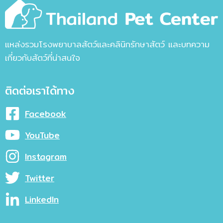
แหล่งรวมโรงพยาบาลสัตว์และคลินิกรักษาสัตว์ และบทความ
เกี่ยวกับสัตว์ที่น่าสนใจ
ติดต่อเราได้ทาง
Facebook
YouTube
Instagram
Twitter
LinkedIn