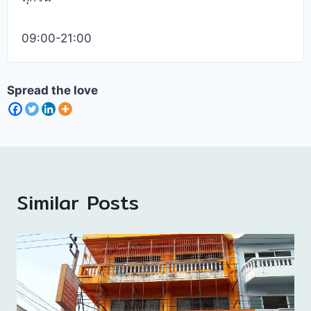
09:00-21:00
Spread the love
Similar Posts