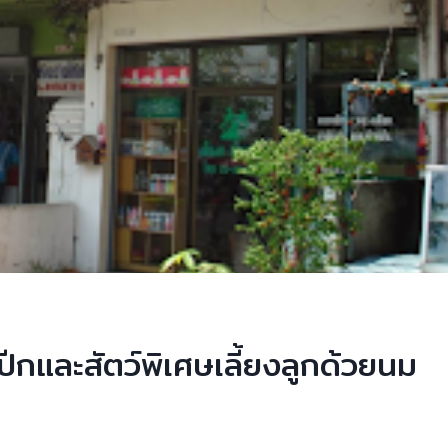
์ปีกและสัตว์พิเศษเลี้ยงลูกด้วยนม