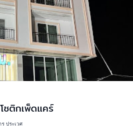
โซติกเพ็ดแคร์
าร ประเวศ