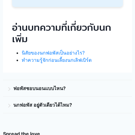
อ่านบทความที่เกี่ยวกับนก
เพิ่ม
นิสัยของนกฟอพัสเป็นอย่างไร?
ทำความรู้จักก่อนเลี้ยงนกเลิฟเบิร์ด
ฟอพัสชอบนอนแบบไหน?
ฟอพัสเป็นนกเล็กและมีพฤติกรรมการนอนที่แตกต่างไป
นกฟอพัส อยู่ตัวเดียวได้ไหม?
ตามวัยของพวกเขา ในช่วงเวลากลางวัน นกฟอพัสมักจะ
นอนกางแขนอยู่บนกิ่งไม้หรือบนเตียงน้ำ แต่ในช่วงเย็น
นกฟอพัสเป็นสัตว์ที่ชอบอยู่เป็นคู่และมีความสัมพันธ์กับ
หรือก่อนจะมืดขึ้นพวกเขาจะหาที่ร่มรื่นหรือที่มืดเพื่อ
สมาชิกในฝูงอย่างมาก การเลี้ยงนกฟอพัสตัวเดียวอาจ
นอน ดังนั้น ควรจัดหาที่หลบซ่อนหลังหรือถุงผ้าหรือถ้วย
ทำให้พวกเขาเคลื่อนย้ายน้อยลง ซึ่งอาจกลายเป็นปัญหา
Spread the love