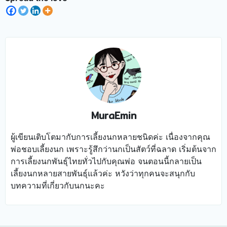
ให้ไว้ในกรณีที่นกของคุณต้องการนอนอยู่ในช่วงเวลา
ที่ทำให้นกเครียดได้ เจ้าของควรมีปฏิสัมพันธ์กับนกบ่อยๆ
กลางวัน
อย่างไรก็ตาม ต้องระวังไม่ให้มีวัตถุเสี่ยงที่อาจทำให้นก
เกิดการบาดเจ็บหรือทำให้พวกเขาไม่สบายเมื่อนอน โดย
เฉพาะอย่างยิ่งของเล่นที่มีขอบเหล็กหรือขอบคม ซึ่งอาจ
ทำให้เกิดบาดเจ็บกับลำตัวของนกได้ ควรให้ฟอพัสมีพื้นที่
เพียงพอในการเคลื่อนไหวและนอนหลับในตำแหน่งที่นก
ชอบ
MuraEmin
เมื่อพบว่านกฟอพัสของคุณนอนไม่ค่อยนอนหลับ อาจจะ
ต้องรีบพาไปพบสัตวแพทย์เพื่อตรวจสอบสุขภาพว่าเป็น
ผู้เขียนเติบโตมากับการเลี้ยงนกหลายชนิดค่ะ เนื่องจากคุณ
ปกติหรือไม่ หรือหากพบว่านกของคุณมีภาวะโรคหรือ
พ่อชอบเลี้ยงนก เพราะรู้สึกว่านกเป็นสัตว์ที่ฉลาด เริ่มต้นจาก
ปัญหาสุขภาพ ควรรีบรักษาให้เร็วที่สุด
การเลี้ยงนกพันธุ์ไทยทั่วไปกับคุณพ่อ จนตอนนี้กลายเป็น
เลี้ยงนกหลายสายพันธุ์แล้วค่ะ หวังว่าทุกคนจะสนุกกับ
บทความที่เกี่ยวกับนกนะคะ