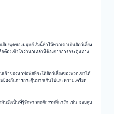
งพูดของมนุษย์ สิ่งนี้ทำให้พวกเขาเป็นสัตว์เลี้ยง
ือต้องเข้าใจว่านกเหล่านี้ต้องการการกระตุ้นทาง
ับเจ้าของนกฟอพัสที่จะให้สัตว์เลี้ยงของพวกเขาได้
พื่อป้องกันการกระตุ้นมากเกินไปและความเครียด
นยังเป็นที่รู้จักจากพฤติกรรมที่น่ารัก เช่น ชอบลูบ