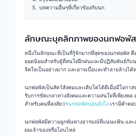
บทความอื่นๆที่เกี่ยวข้องกับนก
ลักษณะบุคลิกภาพของนกฟอพัส
หนึ่งในลักษณะที่เป็นที่รู้จักมากที่สุดของนกฟอพั
ยอดนิยมสำหรับผู้ที่สนใจฝึกฝนและมีปฏิสัมพันธ์กั
จิตใจเป็นอย่างมาก และอาจเบื่อและทำลายล้างได้ห
นกฟอพัสเป็นสัตว์สังคมและเติบโตได้ดีเมื่อมีโอกาส
รับการขัดเกลาทางสังคมและความสนใจที่เพียงพอ อย
สำหรับคนที่สงสัยว่า
นกฟอพัสนอนยังไง
เรามีคำตอบ
นกฟอพัสมีความผูกพันทางอารมณ์ที่แน่นแฟ้น และสามาร
ผมเจ้าของหรือโอบไหล่