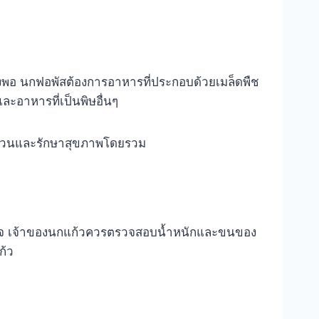
ยงพอ นกฟอพัสต้องการอาหารที่ประกอบด้วยเมล็ดพืช
ะอาหารที่เป็นพิษอื่นๆ
คอ้วนและรักษาสุขภาพโดยรวม
ยใจ เจ้าของนกแก้วควรตรวจสอบน้ำหนักและขนของ
ก้ว