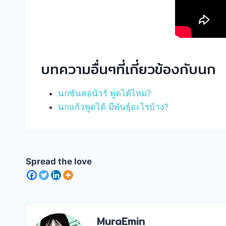
บทความอื่นๆที่เกี่ยวข้องกับนก
นกซันคอนัวร์ พูดได้ไหม?
นกแก้วพูดได้ มีพันธุ์อะไรบ้าง?
Spread the love
MuraEmin