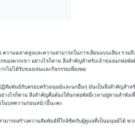
ส คือ ความฉลาดสูงและความสามารถในการเลียนแบบเสียง รวมถึงเสีย
บนกของพวกเขา อย่างไรก็ตาม สิ่งสำคัญสำหรับเจ้าของนกฟอพัสค
ากไม่ได้รับของเล่นและกิจกรรมเพียงพอ
ปฏิสัมพันธ์กับครอบครัวมนุษย์และนกอื่นๆ มันเป็นสิ่งสำคัญสำหร
่างไรก็ตาม สิ่งสำคัญคือต้องให้นกฟอพัสมีเวลาอยู่ตามลำพังเ
ในบทความก่อนหน้านี้นะคะ
ถสร้างความสัมพันธ์ที่ใกล้ชิดกับผู้ดูแลที่เป็นมนุษย์ได้ พวกมั