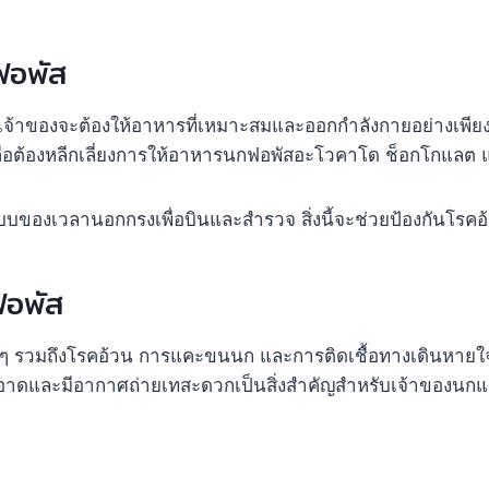
ฟอพัส
ส เจ้าของจะต้องให้อาหารที่เหมาะสมและออกกำลังกายอย่างเพี
คือต้องหลีกเลี่ยงการให้อาหารนกฟอพัสอะโวคาโด ช็อกโกแลต แล
บบของเวลานอกกรงเพื่อบินและสำรวจ สิ่งนี้จะช่วยป้องกันโร
ฟอพัส
่างๆ รวมถึงโรคอ้วน การแคะขนนก และการติดเชื้อทางเดินหา
สะอาดและมีอากาศถ่ายเทสะดวกเป็นสิ่งสำคัญสำหรับเจ้าของนกแ