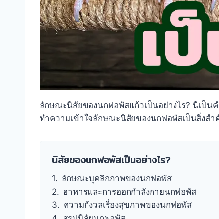
ลักษณะนิสัยของนกฟอพัสแก้วเป็นอย่างไร? นี่เป็นค
ทำความเข้าใจลักษณะนิสัยของนกฟอพัสเป็นสิ่งสำ
นิสัยของนกฟอพัสเป็นอย่างไร?
ลักษณะบุคลิกภาพของนกฟอพัส
อาหารและการออกกำลังกายนกฟอพัส
ความกังวลเรื่องสุขภาพของนกฟอพัส
สรุปนิสัยนกฟอพัส