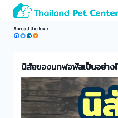
Skip
to
content
Spread the love
นิสัยของนกฟอพัสเป็นอย่าง