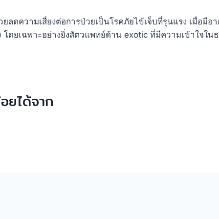
วยลดความเสี่ยงต่อการป่วยเป็นโรคภัยไข้เจ็บที่รุนแรง เมื่อมี
t) โดยเฉพาะอย่างยิ่งสัตวแพทย์ด้าน exotic ที่มีความเข้าใจใ
้อยได้จาก