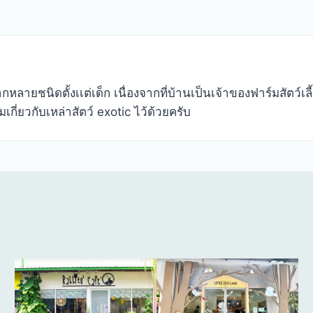
ากหลายชนิดตั้งเเต่เด็ก เนื่องจากที่บ้านเป็นเจ้าของฟาร์มสัตว์
ี่ยวกับเหล่าสัตว์ exotic ไว้ด้วยครับ