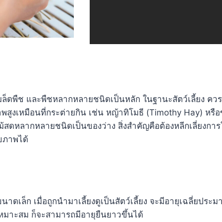
เมล็ดพืช และพืชหลากหลายชนิดเป็นหลัก ในฐานะสัตว์เลี้ยง ควร
ูงเหมือนที่กระต่ายกิน เช่น หญ้าทิโมธี (Timothy Hay) หรือ
สดหลากหลายชนิดเป็นของว่าง สิ่งสำคัญคือต้องหลีกเลี่ยงการใ
ุขภาพได้
ดเล็ก เมื่อถูกนำมาเลี้ยงดูเป็นสัตว์เลี้ยง จะมีอายุเฉลี่ยประม
มาะสม ก็จะสามารถมีอายุยืนยาวขึ้นได้