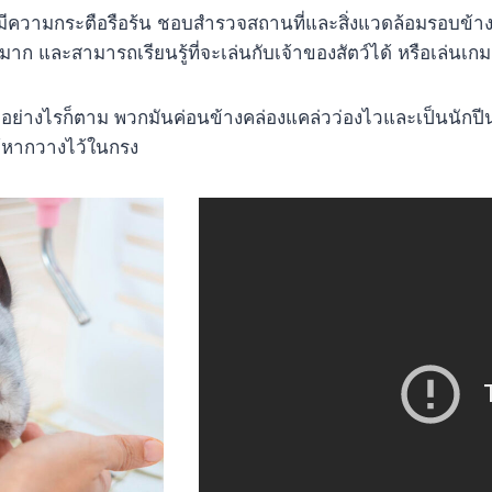
ล่น มีความกระตือรือร้น ชอบสำรวจสถานที่และสิ่งแวดล้อมรอบข้าง แ
ดมาก และสามารถเรียนรู้ที่จะเล่นกับเจ้าของสัตว์ได้ หรือเล่นเกมง
้ อย่างไรก็ตาม พวกมันค่อนข้างคล่องแคล่วว่องไวและเป็นนักปีนเ
ได้หากวางไว้ในกรง