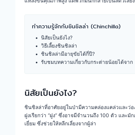
แหล่งขนคุณภาพสูง แต่พวกมันก็กลายเป็นสัตว์เลี้ยงท
ทำความรู้จักกับชินชิลล่า (Chinchilla)
นิสัยเป็นยังไง?
วิธีเลี้ยงชินชิลล่า
ชินชิลล่ามีอายุขัยได้กี่ปี?
รับชมบทความเกี่ยวกับกระต่ายน้อยได้จาก
นิสัยเป็นยังไง?
ชินชิลล่าที่อาศัยอยู่ในป่ามีความคล่องแคล่วและว่
ฝูงเรียกว่า “ฝูง” ซึ่งอาจมีจำนวนถึง 100 ตัว และ
เยี่ยม ซึ่งช่วยให้หลีกเลี่ยงจากผู้ล่า