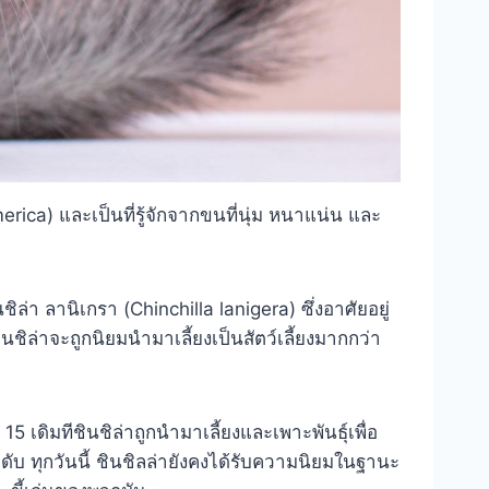
rica) และเป็นที่รู้จักจากขนที่นุ่ม หนาแน่น และ
ชิล่า ลานิเกรา (Chinchilla lanigera) ซึ่งอาศัยอยู่
นชิล่าจะถูกนิยมนำมาเลี้ยงเป็นสัตว์เลี้ยงมากกว่า
 เดิมทีชินชิล่าถูกนำมาเลี้ยงและเพาะพันธุ์เพื่อ
ดับ ทุกวันนี้ ชินชิลล่ายังคงได้รับความนิยมในฐานะ