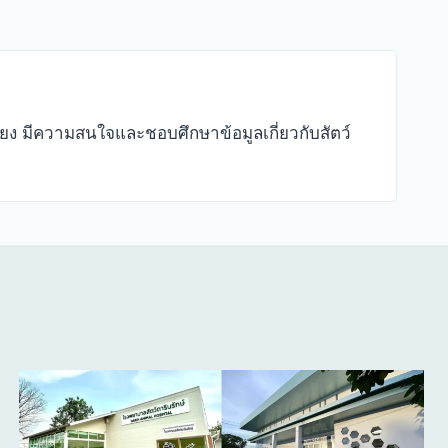
เลี้ยง มีความสนใจและชอบศึกษาข้อมูลเกี่ยวกับสัตว์