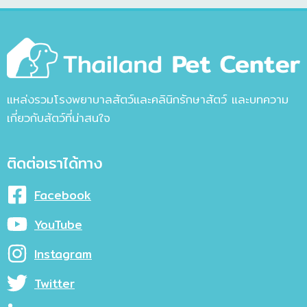
แหล่งรวมโรงพยาบาลสัตว์และคลินิกรักษาสัตว์ และบทความ
เกี่ยวกับสัตว์ที่น่าสนใจ
ติดต่อเราได้ทาง
Facebook
YouTube
Instagram
Twitter