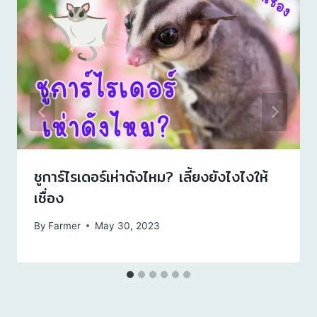
ชูการ์ไรเดอร์เห่าดังไหม? เลี้ยงยังไงไงให้
เชื่อง
By
Farmer
May 30, 2023