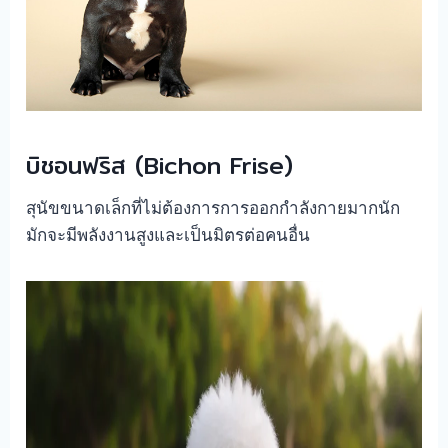
บิชอนฟริส (Bichon Frise)
สุนัขขนาดเล็กที่ไม่ต้องการการออกกำลังกายมากนัก
มักจะมีพลังงานสูงและเป็นมิตรต่อคนอื่น