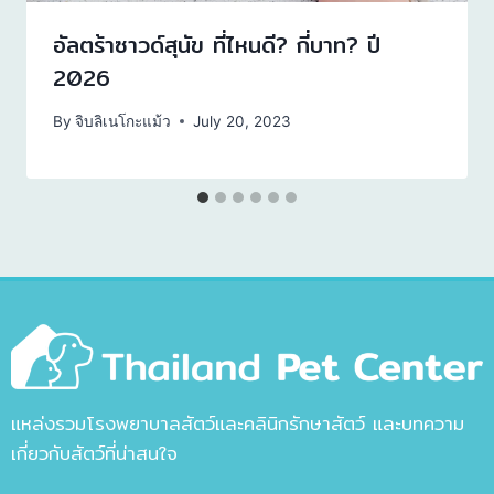
อัลตร้าซาวด์สุนัข ที่ไหนดี? กี่บาท? ปี
2026
By
จิบลิเนโกะแม้ว
July 20, 2023
แหล่งรวมโรงพยาบาลสัตว์และคลินิกรักษาสัตว์ และบทความ
เกี่ยวกับสัตว์ที่น่าสนใจ