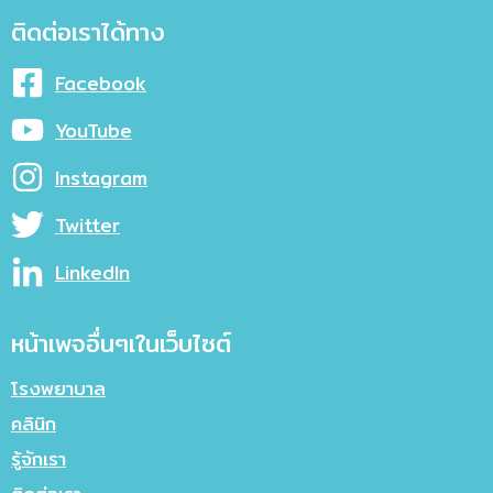
ติดต่อเราได้ทาง
Facebook
YouTube
Instagram
Twitter
LinkedIn
หน้าเพจอื่นๆเในเว็บไซต์
โรงพยาบาล
คลินิก
รู้จักเรา