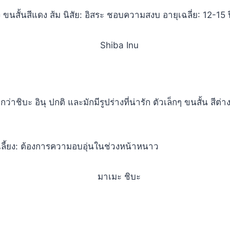
ง ขนสั้นสีแดง ส้ม นิสัย: อิสระ ชอบความสงบ อายุเฉลี่ย: 12-
ิบะ อินุ ปกติ และมักมีรูปร่างที่น่ารัก ตัวเล็กๆ ขนสั้น สีต่าง
รเลี้ยง: ต้องการความอบอุ่นในช่วงหน้าหนาว