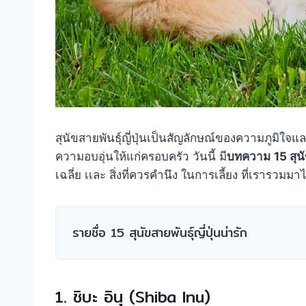
สุนัขสายพันธุ์ญี่ปุ่นเป็นสัญลักษณ์ของความภูมิใจแ
ความอบอุ่นให้แก่ครอบครัว วันนี้ มี
บทความ
15 สุนั
เฉลี่ย เเละ สิ่งที่ควรคำนึง ในการเลี้ยง ที่เรารวมมาไว
รายชื่อ 15 สุนัขสายพันธุ์ญี่ปุ่นน่ารัก
1. ชิบะ อินุ (Shiba Inu)