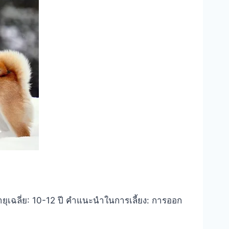
ายุเฉลี่ย: 10-12 ปี คำแนะนำในการเลี้ยง: การออก