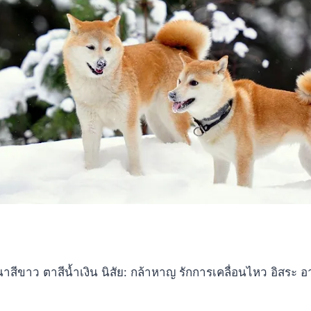
สีขาว ตาสีน้ำเงิน นิสัย: กล้าหาญ รักการเคลื่อนไหว อิสระ อ