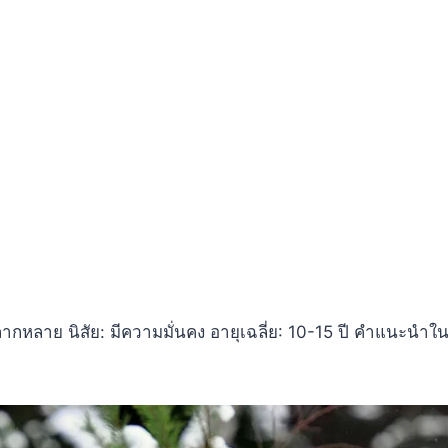
กหลาย นิสัย: มีความมั่นคง อายุเฉลี่ย: 10-15 ปี คำแนะนำในก