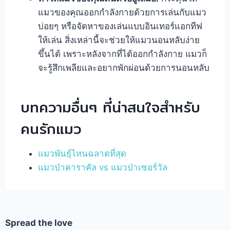
แมวของคุณออกกำลังกายด้วยการเล่นกับแมว
บ่อยๆ หรือจัดหาของเล่นแบบอินเทอร์แอกทีฟ
ให้เล่น สิ่งเหล่านี้จะช่วยให้แมวนอนหลับง่าย
ขึ้นได้ เพราะหลังจากที่ได้ออกกำลังกาย แมวก็
จะรู้สึกเพลียและอยากพักผ่อนด้วยการนอนหลับ
บทความอื่นๆ ที่น่าสนใจสำหรับ
คนรักแมว
แมวพันธุ์ไหนฉลาดที่สุด
แมวป่าคาราคัล vs แมวป่าเซอร์วัล
Spread the love