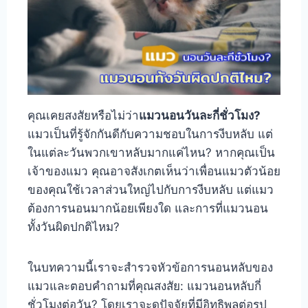
คุณเคยสงสัยหรือไม่ว่า
แมวนอนวันละกี่ชั่วโมง?
แมวเป็นที่รู้จักกันดีกับความชอบในการงีบหลับ แต่
ในแต่ละวันพวกเขาหลับมากแค่ไหน? หากคุณเป็น
เจ้าของแมว คุณอาจสังเกตเห็นว่าเพื่อนแมวตัวน้อย
ของคุณใช้เวลาส่วนใหญ่ไปกับการงีบหลับ แต่แมว
ต้องการนอนมากน้อยเพียงใด และการที่แมวนอน
ทั้งวันผิดปกติไหม?
ในบทความนี้เราจะสำรวจหัวข้อการนอนหลับของ
แมวและตอบคำถามที่คุณสงสัย: แมวนอนหลับกี่
ชั่วโมงต่อวัน? โดยเราจะดูปัจจัยที่มีอิทธิพลต่อรูป