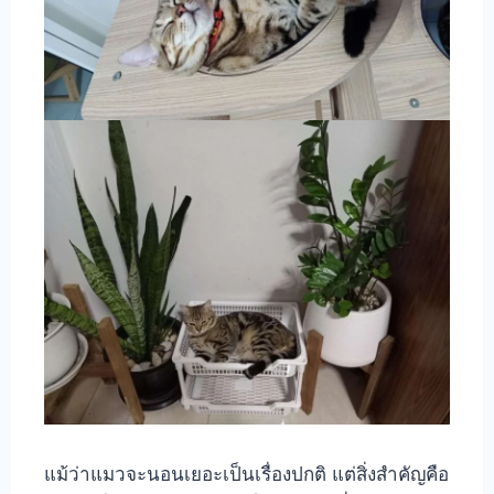
แม้ว่าแมวจะนอนเยอะเป็นเรื่องปกติ แต่สิ่งสำคัญคือ