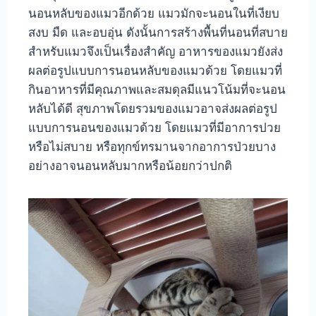
นอนหลับของแมวอีกด้วย แมวมักจะนอนในที่เงียบ
สงบ มืด และอบอุ่น ดังนั้นการสร้างพื้นที่นอนที่สบาย
สำหรับแมวจึงเป็นเรื่องสำคัญ อาหารของแมวยังส่ง
ผลต่อรูปแบบการนอนหลับของแมวด้วย โดยแมวที่
กินอาหารที่มีคุณภาพและสมดุลมีแนวโน้มที่จะนอน
หลับได้ดี สุขภาพโดยรวมของแมวอาจส่งผลต่อรูป
แบบการนอนของแมวด้วย โดยแมวที่มีอาการปวย
หรือไม่สบาย หรือทุกข์ทรมานจากอาการป่วยบาง
อย่างอาจนอนหลับมากหรือน้อยกว่าปกติ