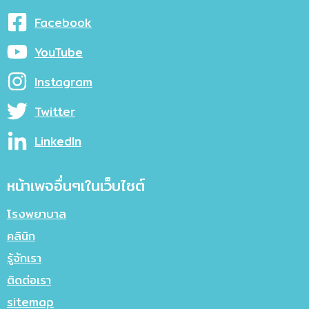
Facebook
YouTube
Instagram
Twitter
LinkedIn
หน้าเพจอื่นๆเในเว็บไซต์
โรงพยาบาล
คลินิก
รู้จักเรา
ติดต่อเรา
sitemap