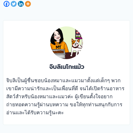
จิบลิเนโกะแม้ว
จิบลิเป็นผู้ชื่นชอบน้องหมาและแมวมาตั้งแต่เด็กๆ พวก
เขามีความน่ารักและเป็นเพื่อนที่ดี จนได้เปิดร้านอาหาร
สัตว์สำหรับน้องหมาและแมวค่ะ ผู้เขียนตั้งใจอยาก
ถ่ายทอดความรู้ผ่านบทความ ขอให้ทุกท่านสนุกกับการ
อ่านและได้รับความรู้นะคะ