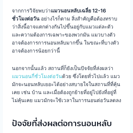
จากการวิจัยพบว่า
แมวนอนหลับเฉลี่ย 12-16
ชั่วโมงต่อวัน
อย่างไรก็ตาม สิ่งสำคัญคือต้องทราบ
ว่าสิ่งนี้อาจแตกต่างกันไปขึ้นอยู่กับแมวแต่ละตัว
และความต้องการเฉพาะของพวกมัน แมวบางตัว
อาจต้องการการนอนหลับมากขึ้น ในขณะที่บางตัว
อาจต้องการน้อยกว่านี้
นอกจากนั้นแล้ว สถานที่ก็ยังเป็นปัจจัยที่ส่งผลว่า
แมวนอนกี่ชั่วโมงต่อวัน
ด้วย ซึ่งโดยทั่วไปแล้ว แมว
มักจะนอนหลับเยอะได้อย่างสบายใจในสถานที่ที่คุ้น
เคย เช่น บ้าน และเมื่อต้องถูกย้ายที่อยู่ไปยังที่อยู่ที่
ไม่คุ้นเคย แมวมักจะใช้เวลาในการนอนต่อวันลดลง
ปัจจัยที่ส่งผลต่อการนอนหลับ