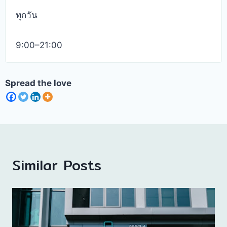
ทุกวัน
9:00–21:00
Spread the love
Similar Posts