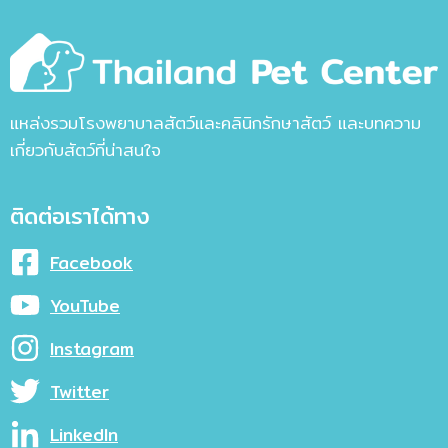
แหล่งรวมโรงพยาบาลสัตว์และคลินิกรักษาสัตว์ และบทความ
เกี่ยวกับสัตว์ที่น่าสนใจ
ติดต่อเราได้ทาง
Facebook
YouTube
Instagram
Twitter
LinkedIn