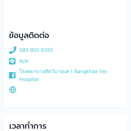
ข้อมูลติดต่อ
083 800 8355
N/A
โรงพยาบาลสัตว์บางแค 1 Bangkhae Vet
Hospital
เวลาทำการ