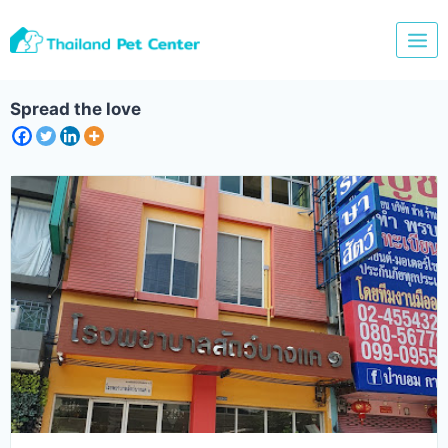
Skip
to
content
Spread the love