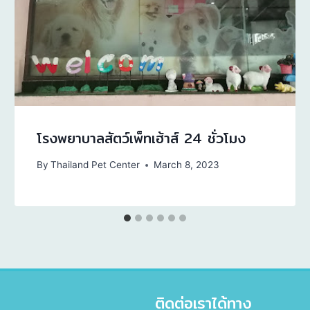
โรงพยาบาลสัตว์เพ็ทเฮ้าส์ 24 ชั่วโมง
By
Thailand Pet Center
March 8, 2023
ติดต่อเราได้ทาง