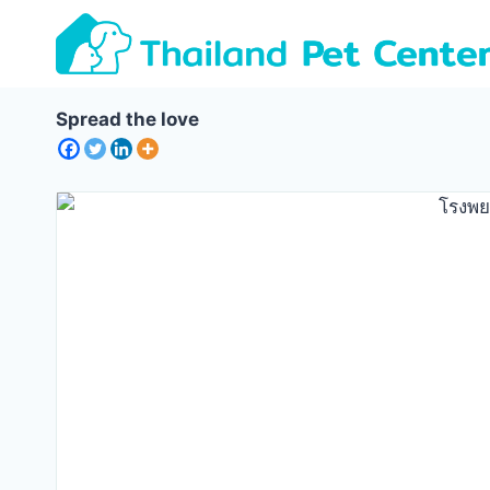
Skip
to
content
Spread the love