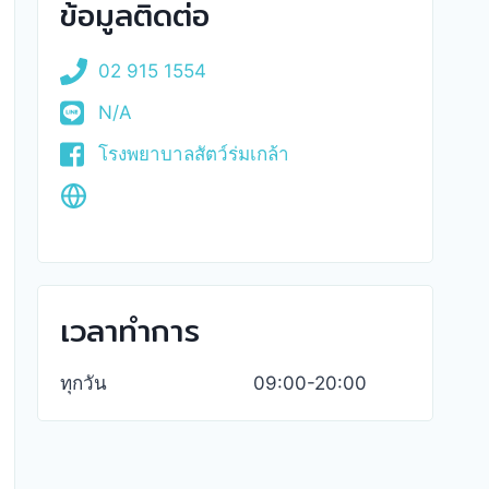
ข้อมูลติดต่อ
02 915 1554
N/A
โรงพยาบาลสัตว์ร่มเกล้า
เวลาทำการ
ทุกวัน
09:00-20:00