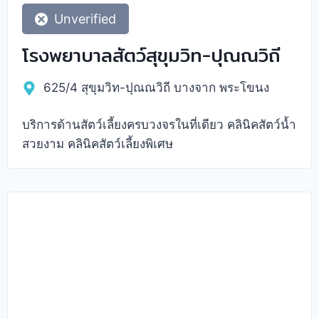
Unverified
โรงพยาบาลสัตว์สุขุมวิท-ปุณณวิถี
625/4 สุขุมวิท-ปุณณวิถี บางจาก พระโขนง
บริการด้านสัตว์เลี้ยง​ครบวงจรในที่เดียว คลินิคสัตว์น้ำ​
สวยงาม คลินิคสัตว์เลี้ยงพิเศษ