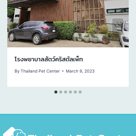
โรงพยาบาลสัตว์คริสตัลเพ็ท
By
Thailand Pet Center
March 9, 2023