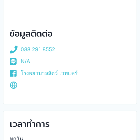
ข้อมูลติดต่อ
088 291 8552
N/A
โรงพยาบาลสัตว์ เวทแคร์
เวลาทำการ
ทุกวัน