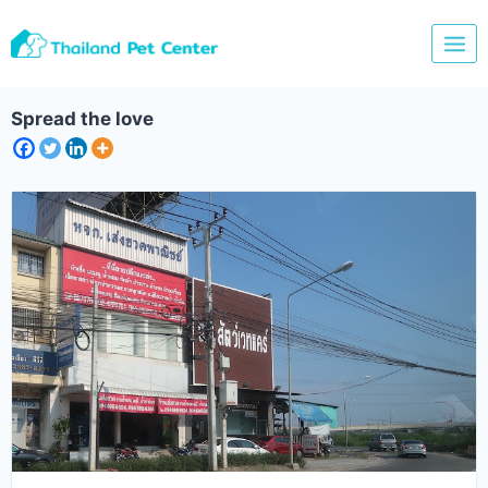
Skip
to
content
Spread the love