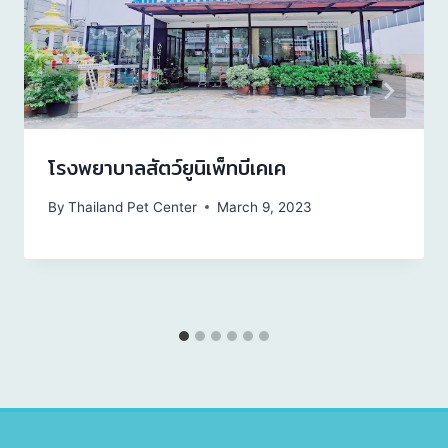
โรงพยาบาลสัตว์ยูนิเพ็ทบีเคเค
By
Thailand Pet Center
March 9, 2023