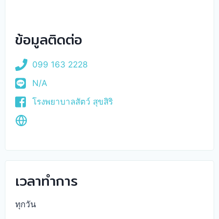
ข้อมูลติดต่อ
099 163 2228
N/A
โรงพยาบาลสัตว์ สุขสิริ
เวลาทำการ
ทุกวัน