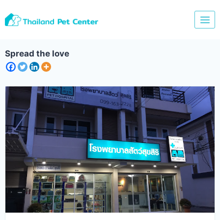
Skip
to
content
Spread the love