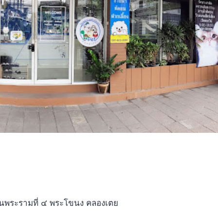
นนพระรามที่ ๔ พระโขนง คลองเตย