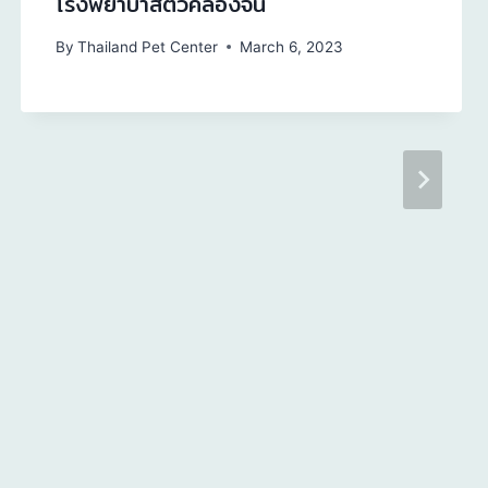
โรงพยาบาสัตว์คลองจั่น
By
Thailand Pet Center
March 6, 2023