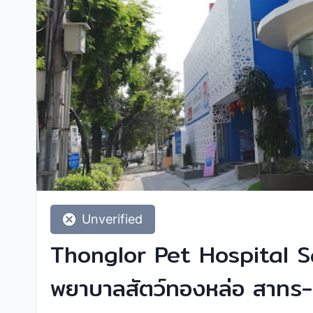
Unverified
Thonglor Pet Hospital 
พยาบาลสัตว์ทองหล่อ สาทร-