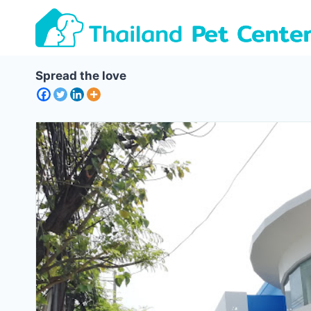
Skip
to
content
Spread the love