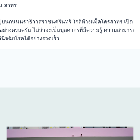
อน สาทร
ู่บนถนนนราธิวาสราชนครินทร์ ใกล้ห้างแม็คโครสาทร เปิด
ด้อย่างครบครัน ไม่ว่าจะเป็นบุลคากรที่มีความรู้ ความสามารถ
นิจฉัยโรคได้อย่างรวดเร็ว