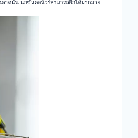
ามฉลาดนั้น นกซันคอนัวร์สามารถฝึกได้มากมาย