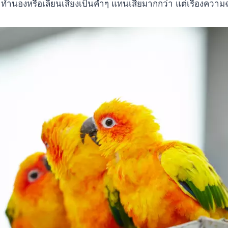
จำทำนองหรือเลียนเสียงเป็นคำๆ แทนเสียมากกว่า แต่เรื่องคว