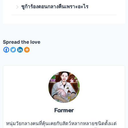
ชูการ์จะเกาะที่แขน หรือไหล่ของผู้เลี้ยงใน
ชูก้าร้องตอนกลางคืนเพราะอะไร
ขณะที่ผู้เลี้ยงเดินไปรอบๆ ในช่วงเวลากลาง
คืน และโดยทั่วไปแล้ว ชูการ์จะไม่กระโดด
ชูการ์เป็นสัตว์กลางคืน เขาจะนอนตอนกลาง
หนีผู้เลี้ยง ถ้าหากชูการ์มีความรู้สึกกลัว จะตัว
วันและตื่นในตอนกลางคืน พอตกตอนกลาง
สั่น หรือจะวิ่งหนีเข้าไปในถุงนอน สาเหตุอาจ
คืนจะร้องเรียกเจ้าของออกมาเล่นด้วยเป็น
เกิดขึ้นได้ในชูก้าที่ยังเด็กอยู่ หรือไม่คุ้นเคย
Spread the love
ประจำ
กับสถานที่เช่น เปลี่ยนกรง หรือย้ายที่นอนเขา
Farmer
หนุ่มวัยกลางคนที่คุ้นเคยกับสัตว์หลากหลายชนิดตั้งเเต่