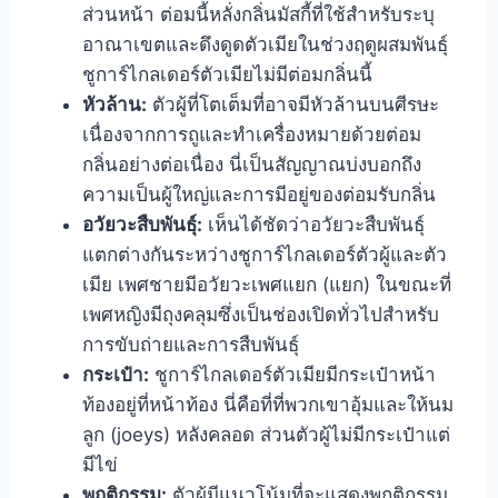
ส่วนหน้า ต่อมนี้หลั่งกลิ่นมัสกี้ที่ใช้สำหรับระบุ
อาณาเขตและดึงดูดตัวเมียในช่วงฤดูผสมพันธุ์
ชูการ์ไกลเดอร์ตัวเมียไม่มีต่อมกลิ่นนี้
หัวล้าน:
ตัวผู้ที่โตเต็มที่อาจมีหัวล้านบนศีรษะ
เนื่องจากการถูและทำเครื่องหมายด้วยต่อม
กลิ่นอย่างต่อเนื่อง นี่เป็นสัญญาณบ่งบอกถึง
ความเป็นผู้ใหญ่และการมีอยู่ของต่อมรับกลิ่น
อวัยวะสืบพันธุ์:
เห็นได้ชัดว่าอวัยวะสืบพันธุ์
แตกต่างกันระหว่างชูการ์ไกลเดอร์ตัวผู้และตัว
เมีย เพศชายมีอวัยวะเพศแยก (แยก) ในขณะที่
เพศหญิงมีถุงคลุมซึ่งเป็นช่องเปิดทั่วไปสำหรับ
การขับถ่ายและการสืบพันธุ์
กระเป๋า:
ชูการ์ไกลเดอร์ตัวเมียมีกระเป๋าหน้า
ท้องอยู่ที่หน้าท้อง นี่คือที่ที่พวกเขาอุ้มและให้นม
ลูก (joeys) หลังคลอด ส่วนตัวผู้ไม่มีกระเป๋าแต่
มีไข่
พฤติกรรม:
ตัวผู้มีแนวโน้มที่จะแสดงพฤติกรรม