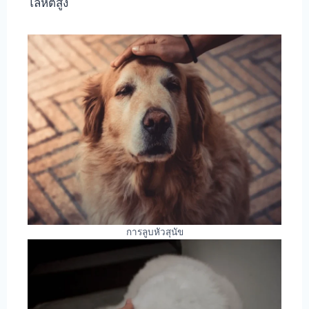
โลหิตสูง
การลูบหัวสุนัข