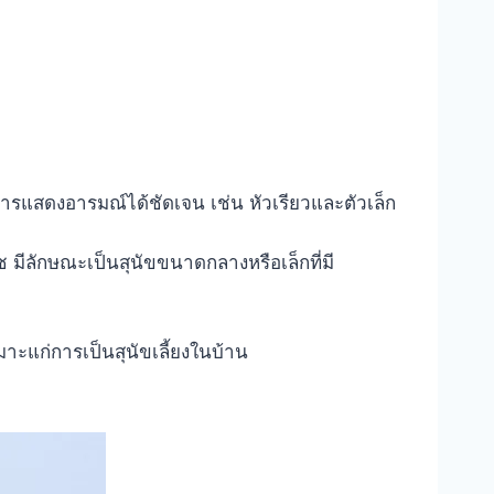
การแสดงอารมณ์ได้ชัดเจน เช่น หัวเรียวและตัวเล็ก
ช มีลักษณะเป็นสุนัขขนาดกลางหรือเล็กที่มี
าะแก่การเป็นสุนัขเลี้ยงในบ้าน