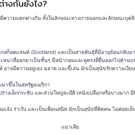
ต่างกันยังไง?
นัขที่มีความแตกต่างกัน ทั้งในลักษณะทางภายนอกและลักษณะบุค
จากสก็อตแลนด์ (Scotland) และเป็นสายพันธุ์ที่มีอายุย้อนกลับม
หนาที่ออกมาเป็นชั้นๆ มีหน้ากลมและหูตรงที่ยื่นออกไปด้านบ
์ อาจมีความอยู่เอง ฉลาด และขี้เล่น มักเป็นสุนัขรักความเงีย
พัฒนาขึ้นในสหรัฐอเมริกา
ร่างเล็กกระชับ และส่วนใหญ่จะมีผิวหนังเปลือกหรือบางมาก ม
มแจ้ง ร่าเริง และเป็นเพื่อนสนิท มักเป็นสุนัขที่ติดคน ไม่ค่อยเ