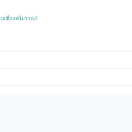
ามเชื่อแต่โบราณ?
000-40,000 บาท
10,000-60,000 บาท