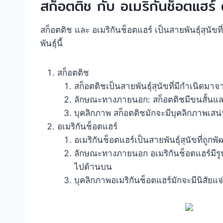
สก็อตติช กับ อเมริกันช็อตแฮร์ 
สก็อตติช และ อเมริกันช็อตแฮร์ เป็นสายพันธุ์สุ
พันธุ์นี้
สก็อตติช
สก็อตติชเป็นสายพันธุ์สุนัขที่มีกำเนิดมา
ลักษณะทางภายนอก: สก็อตติชมีขนสั้นและ
บุคลิกภาพ สก็อตติชมักจะมีบุคลิกภาพเสน่ห
อเมริกันช็อตแฮร์
อเมริกันช็อตแฮร์เป็นสายพันธุ์สุนัขที่ถูก
ลักษณะทางภายนอก อเมริกันช็อตแฮร์มีรูป
ไปด้านบน
บุคลิกภาพอเมริกันช็อตแฮร์มักจะมีนิสัยแจ่