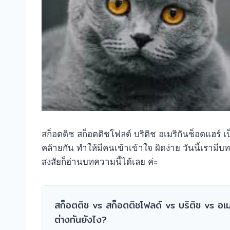
สก็อตติช สก็อตติชโฟลด์ บริติช อเมริกันช็อตแฮร์ เป
คล้ายกัน ทำให้มีคนเข้าเข้าใจ ผิดง่าย วันนี้เรามี
สงสัยก็อ่านบทความนี้ได้เลย ค่ะ
สก็อตติช vs สก็อตติชโฟลด์ vs บริติช vs อเม
ต่างกันยังไง?