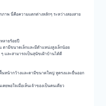
ลิกภาพ นี่คือความแตกต่างหลักๆ ระหว่างสองสาย
าหลายร้อยปี
น ตามีขนาดเล็กและมีตำแหน่งสูงเล็กน้อย
บ ๆ และสามารถเป็นสุนัขเฝ้าบ้านได้ดี
ีพื้นหน้ากว้างและตามีขนาดใหญ่ หูตรงและยื่นออก
ห็นเคยพอใจเมื่อเห็นเจ้าของเป็นคนเดียว